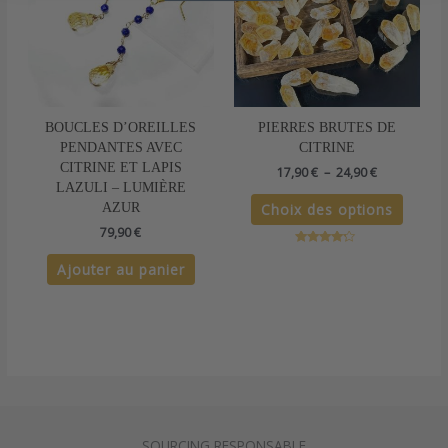
24,90 €
variati
Les
option
peuven
être
choisie
sur
BOUCLES D’OREILLES
PIERRES BRUTES DE
la
PENDANTES AVEC
CITRINE
page
CITRINE ET LAPIS
17,90
€
–
24,90
€
du
LAZULI – LUMIÈRE
Choix des options
produit
AZUR
79,90
€
Note
4.00
Ajouter au panier
sur 5
SOURCING RESPONSABLE