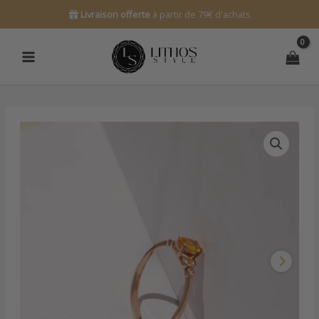
Aller
Livraison offerte
à partir de 79€ d'achats
au
contenu