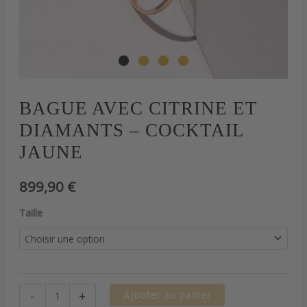
quantité
BAGUE AVEC CITRINE ET
de
DIAMANTS – COCKTAIL
Bague
avec
JAUNE
Citrine
et
899,90
€
diamants
-
Taille
Cocktail
jaune
-
+
Ajouter au panier