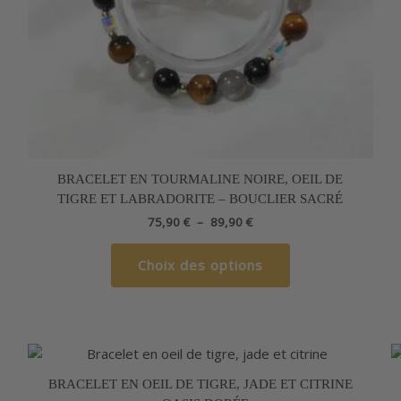
sur
la
page
du
produit
BRACELET EN TOURMALINE NOIRE, OEIL DE
TIGRE ET LABRADORITE – BOUCLIER SACRÉ
75,90
€
–
89,90
€
Choix des options
Plage
Ce
de
produit
prix :
BRACELET EN OEIL DE TIGRE, JADE ET CITRINE
a
64,90 €