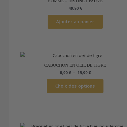
HOMME – INSTINCT FAUVE
49,90
€
Ajouter au panier
Plage
Ce
de
produit
prix :
CABOCHON EN OEIL DE TIGRE
a
8,90 €
8,90
€
–
15,90
€
à
plusieurs
15,90 €
variations.
Choix des options
Les
options
peuvent
être
choisies
sur
la