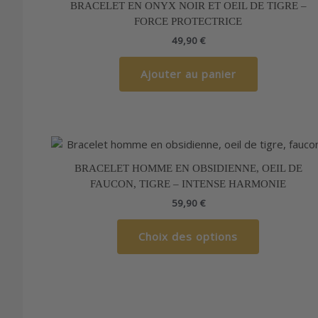
BRACELET EN ONYX NOIR ET OEIL DE TIGRE –
FORCE PROTECTRICE
49,90
€
Ajouter au panier
Ce
produit
BRACELET HOMME EN OBSIDIENNE, OEIL DE
a
FAUCON, TIGRE – INTENSE HARMONIE
plusieurs
59,90
€
variations.
Les
Choix des options
options
peuvent
être
choisies
sur
la