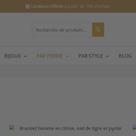
Livraison offerte
à partir de 79€ d'achats
Recherche
pour :
BIJOUX
PAR PIERRE
PAR STYLE
BLOG
Ce
produit