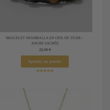
BRACELET SHAMBALLA EN OEIL DE TIGRE –
ANCRE SACRÉE
22,90
€
Ajouter au panier
Note
5.00
sur 5
Ce
produit
a
plusieurs