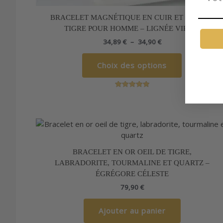
BRACELET MAGNÉTIQUE EN CUIR ET OEIL DE
TIGRE POUR HOMME – LIGNÉE VIRILE
34,89
€
–
34,90
€
Choix des options
Note
5.00
sur 5
BRACELET EN OR OEIL DE TIGRE,
LABRADORITE, TOURMALINE ET QUARTZ –
ÉGRÉGORE CÉLESTE
79,90
€
Ajouter au panier