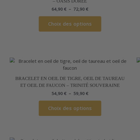
– OASIS DORÉE
à
plusieurs
72,90 €
64,90
€
–
72,90
€
variations.
Les
Choix des options
options
peuvent
être
choisies
sur
la
Plage
Ce
de
page
produit
prix :
du
a
54,90 €
BRACELET EN OEIL DE TIGRE, OEIL DE TAUREAU
produit
à
plusieurs
ET OEIL DE FAUCON – TRINITÉ SOUVERAINE
59,90 €
variations.
54,90
€
–
59,90
€
Les
options
Choix des options
peuvent
être
choisies
sur
la