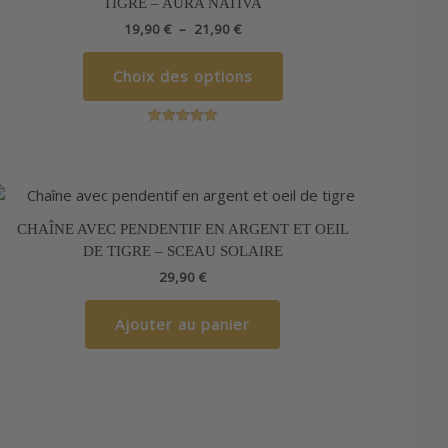
TIGRE – AURA NATIVA
à
plusieurs
21,90 €
19,90
€
–
21,90
€
variations.
Les
Choix des options
options
peuvent
être
Note
choisies
5.00
sur 5
sur
la
page
CHAÎNE AVEC PENDENTIF EN ARGENT ET OEIL
du
DE TIGRE – SCEAU SOLAIRE
produit
29,90
€
Ajouter au panier
Ce