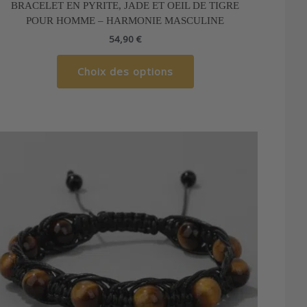
BRACELET EN PYRITE, JADE ET OEIL DE TIGRE
a
POUR HOMME – HARMONIE MASCULINE
plusieurs
54,90
€
variations.
Les
Choix des options
options
peuvent
être
choisies
sur
la
page
du
produit