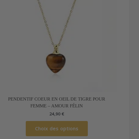
variations.
Les
options
peuvent
être
choisies
sur
la
page
du
produit
PENDENTIF COEUR EN OEIL DE TIGRE POUR
FEMME – AMOUR FÉLIN
24,90
€
Choix des options