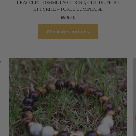
BRACELET HOMME EN CITRINE, OEIL DE TIGRE
a
ET PYRITE – FORCE LUMINEUSE
plusieurs
89,90
€
variations.
Les
Choix des options
options
peuvent
être
choisies
sur
la
page
du
produit