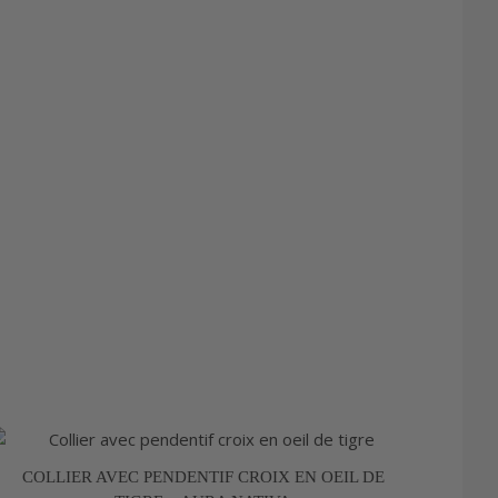
sur
la
page
du
produit
Plage
Ce
de
produit
prix :
COLLIER AVEC PENDENTIF CROIX EN OEIL DE
a
19,90 €