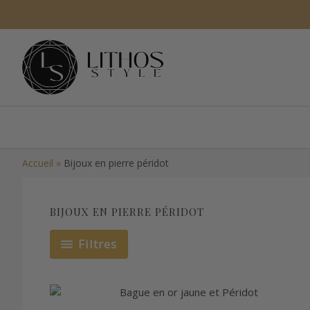
Aller
au
contenu
Accueil
»
Bijoux en pierre péridot
BIJOUX EN PIERRE PÉRIDOT
Filtres
Plage
Ce
de
produit