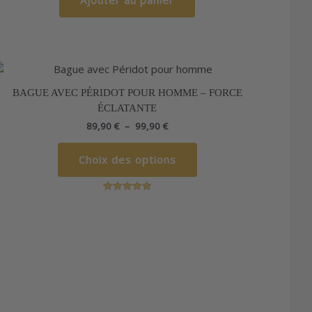
Plage
Ce
de
produit
prix :
BAGUE AVEC PÉRIDOT POUR HOMME – FORCE
a
89,90 €
ÉCLATANTE
à
plusieurs
99,90 €
89,90
€
–
99,90
€
variations.
Les
Choix des options
options
peuvent
être
Note
choisies
5.00
sur 5
sur
la
page
du
produit