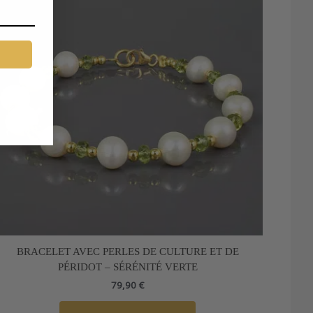
BRACELET AVEC PERLES DE CULTURE ET DE
PÉRIDOT – SÉRÉNITÉ VERTE
79,90
€