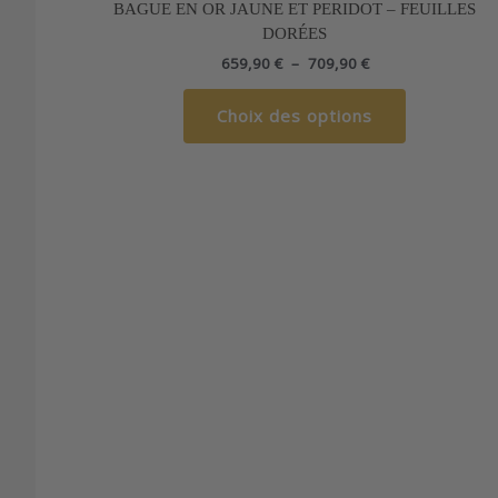
prix :
BAGUE EN OR JAUNE ET PERIDOT – FEUILLES
a
659,90 €
DORÉES
à
plusieurs
709,90 €
659,90
€
–
709,90
€
variations.
Les
Choix des options
options
peuvent
être
choisies
sur
la
page
du
produit