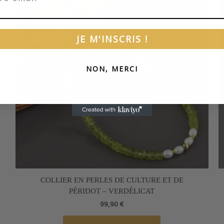
JE M'INSCRIS !
NON, MERCI
COLLIER EN PERLES DE CULTURE ET DE
PÉRIDOT – VERDÉLICAT
99,90
€