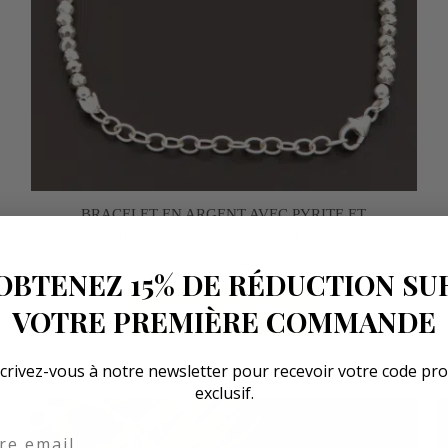
BRACELET EN ARGENT AVEC PYRITE ET
PÉRIDOT – PROTECTEUR ÉCLATANT
79,90
€
OBTENEZ 15% DE RÉDUCTION SU
Ajouter au panier
VOTRE PREMIÈRE COMMANDE
crivez-vous à notre newsletter pour recevoir votre code p
exclusif.