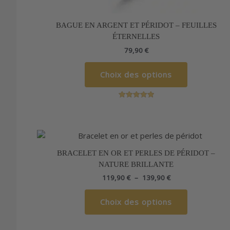
BAGUE EN ARGENT ET PÉRIDOT – FEUILLES
ÉTERNELLES
79,90
€
Choix des options
Note
5.00
sur 5
Plage
Ce
de
produit
prix :
BRACELET EN OR ET PERLES DE PÉRIDOT –
a
119,90 €
NATURE BRILLANTE
à
plusieurs
139,90 €
119,90
€
–
139,90
€
variations.
Les
Choix des options
options
peuvent
être