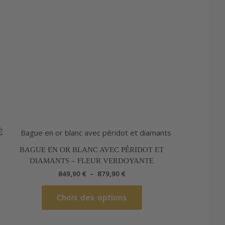
Plage
Ce
de
produit
prix :
BAGUE EN OR BLANC AVEC PÉRIDOT ET
a
849,90 €
DIAMANTS – FLEUR VERDOYANTE
à
plusieurs
879,90 €
849,90
€
–
879,90
€
variations.
Les
Choix des options
options
peuvent
être