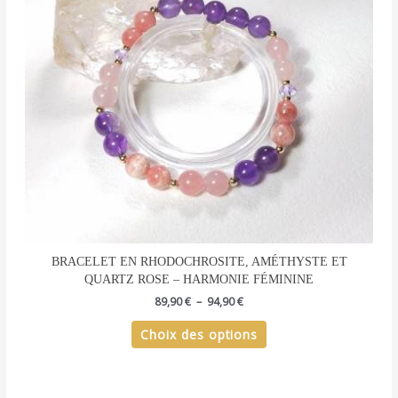
options
peuvent
être
choisies
sur
la
page
du
produit
BRACELET EN RHODOCHROSITE, AMÉTHYSTE ET
QUARTZ ROSE – HARMONIE FÉMININE
89,90
€
–
94,90
€
Choix des options