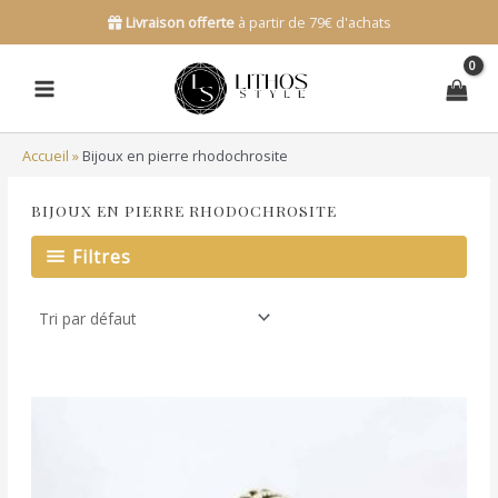
Aller
Livraison offerte
à partir de 79€ d'achats
au
contenu
Accueil
»
Bijoux en pierre rhodochrosite
BIJOUX EN PIERRE RHODOCHROSITE
Filtres
Ce
produit
a
plusieurs
variations.