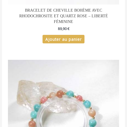
BRACELET DE CHEVILLE BOHÈME AVEC
RHODOCHROSITE ET QUARTZ ROSE – LIBERTÉ
FÉMININE
89,90
€
Ajouter au panier
Plage
Ce
de
produit
prix :
a
84,90 €
plusieurs
à
94,90 €
variations.
Les
options
peuvent
être
choisies
sur
la