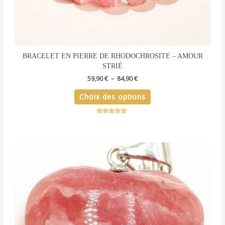
BRACELET EN PIERRE DE RHODOCHROSITE – AMOUR
STRIÉ
59,90
€
–
84,90
€
Choix des options
Note
4.67
sur 5
Plage
Ce
de
produit
prix :
a
49,90 €
plusieurs
à
59,90 €
variations.
Les
options
peuvent