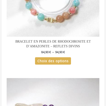
page
du
produit
BRACELET EN PERLES DE RHODOCHROSITE ET
D’AMAZONITE – REFLETS DIVINS
84,90
€
–
94,90
€
Choix des options
Plage
Ce
de
produit
prix :
a
89,90 €
plusieurs
à
94,90 €
variations.
Les