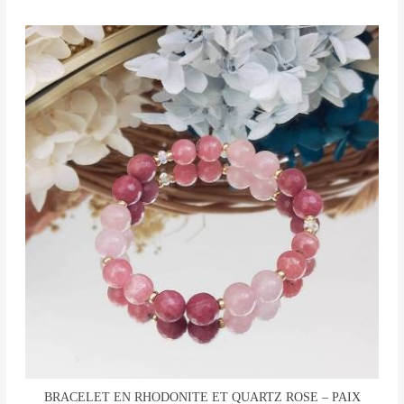
Ce
produit
a
plusieurs
variations.
Les
options
peuvent
être
choisies
sur
la
page
du
produit
BRACELET EN RHODONITE ET QUARTZ ROSE – PAIX