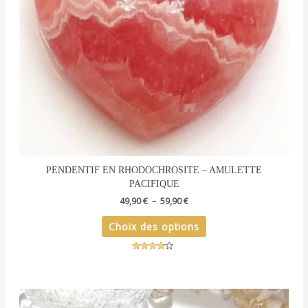
être
choisies
sur
la
page
du
produit
PENDENTIF EN RHODOCHROSITE – AMULETTE
PACIFIQUE
49,90
€
–
59,90
€
Choix des options
Note
3.60
sur 5