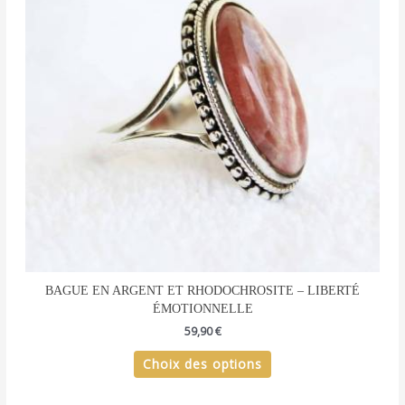
Les
options
peuvent
être
choisies
sur
la
page
du
produit
BAGUE EN ARGENT ET RHODOCHROSITE – LIBERTÉ
ÉMOTIONNELLE
59,90
€
Choix des options