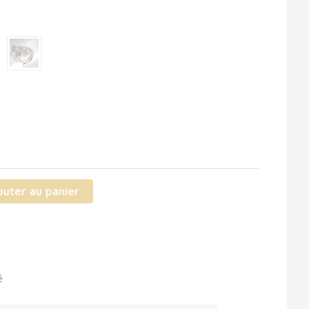
à
94,90 €
outer au panier
é