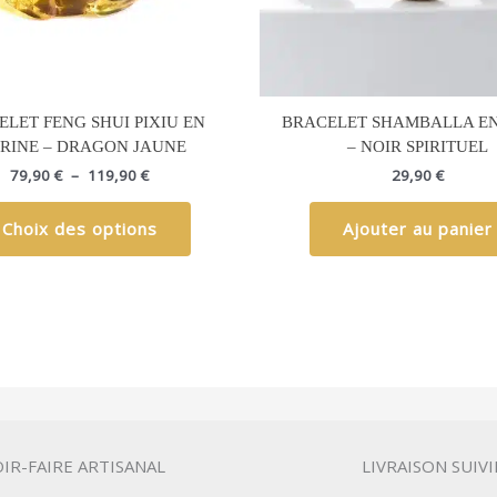
choisies
sur
la
page
du
ELET FENG SHUI PIXIU EN
BRACELET SHAMBALLA E
produit
TRINE – DRAGON JAUNE
– NOIR SPIRITUEL
79,90
€
–
119,90
€
29,90
€
Choix des options
Ajouter au panier
IR-FAIRE ARTISANAL
LIVRAISON SUIVI