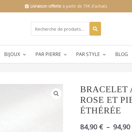
Livraison offerte
à partir de 79€ d'achats
Recherche
pour :
BIJOUX
PAR PIERRE
PAR STYLE
BLOG
quantité
BRACELET 
de
ROSE ET PI
Bracelet
avec
ÉTHÉRÉE
kunzite,
quartz
84,90
€
–
94,90
rose