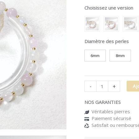
et
pierre
Choisissez une version
de
lune
-
Paix
Diamètre des perles
éthérée
6mm
8mm
-
+
Aj
NOS GARANTIES
Véritables pierres
Paiement sécurisé
Satisfait ou rembours