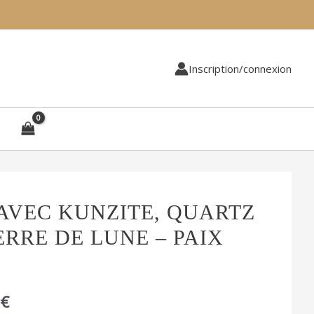
Inscription/connexion
AVEC KUNZITE, QUARTZ
Plage
ERRE DE LUNE – PAIX
de
prix :
€
84,90 €