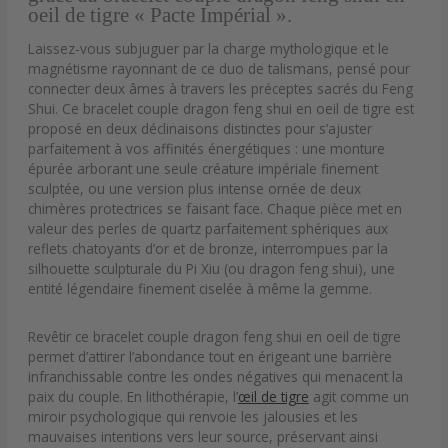
oeil de tigre « Pacte Impérial ».
Laissez-vous subjuguer par la charge mythologique et le
magnétisme rayonnant de ce duo de talismans, pensé pour
connecter deux âmes à travers les préceptes sacrés du Feng
Shui. Ce bracelet couple dragon feng shui en oeil de tigre est
proposé en deux déclinaisons distinctes pour s’ajuster
parfaitement à vos affinités énergétiques : une monture
épurée arborant une seule créature impériale finement
sculptée, ou une version plus intense ornée de deux
chimères protectrices se faisant face. Chaque pièce met en
valeur des perles de quartz parfaitement sphériques aux
reflets chatoyants d’or et de bronze, interrompues par la
silhouette sculpturale du Pi Xiu (ou dragon feng shui), une
entité légendaire finement ciselée à même la gemme.
Revêtir ce bracelet couple dragon feng shui en oeil de tigre
permet d’attirer l’abondance tout en érigeant une barrière
infranchissable contre les ondes négatives qui menacent la
paix du couple. En lithothérapie, l’
œil de tigre
agit comme un
miroir psychologique qui renvoie les jalousies et les
mauvaises intentions vers leur source, préservant ainsi