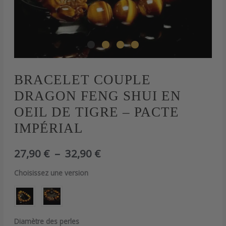
quantité
BRACELET COUPLE
Plage
de
DRAGON FENG SHUI EN
Bracelet
de
couple
OEIL DE TIGRE – PACTE
dragon
prix :
IMPÉRIAL
feng
shui
27,90 €
en
27,90
€
–
32,90
€
oeil
à
de
Choisissez une version
tigre
32,90 €
-
Pacte
Impérial
Diamètre des perles