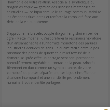
l’harmonie de votre relation. Associé à la symbolique du
dragon asiatique — gardien des richesses matérielles et
spirituelles —, ce bijou stimule le courage commun, stabilise
les émotions fluctuantes et renforce la complicité face aux
défis de la vie quotidienne.
S’approprier le bracelet couple dragon feng shui en oeil de
tigre « Pacte Impérial », c’est préférer la résonance vibratoire
d’un artisanat habité à l’uniformité monotone des parures
industrielles dénuées de sens. La dualité tactile entre le poli
miroitant des perles de quartz et le relief texturé de la
chimère sculptée offre un ancrage sensoriel permanent
particulièrement agréable au contact de la peau. Arborés
fièrement en duo comme un symbole secret de votre
complicité ou portés séparément, ces bijoux insufflent un
charisme intemporel et une sensibilité profondément
humaine à votre identité partagée.