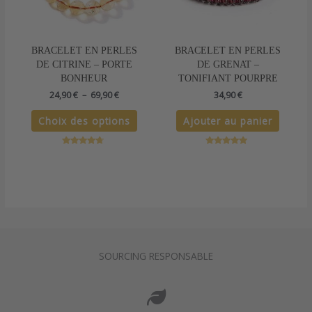
peuvent
être
choisies
sur
BRACELET EN PERLES
BRACELET EN PERLES
la
DE CITRINE – PORTE
DE GRENAT –
page
BONHEUR
TONIFIANT POURPRE
du
24,90
€
–
69,90
€
34,90
€
produit
Choix des options
Ajouter au panier
Note
Note
4.50
5.00
sur 5
sur 5
SOURCING RESPONSABLE