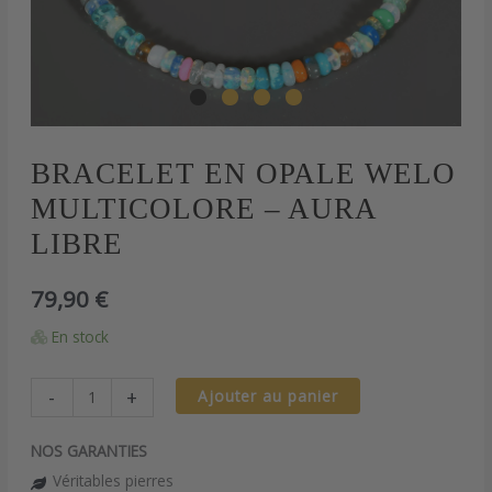
quantité
BRACELET EN OPALE WELO
de
MULTICOLORE – AURA
Bracelet
en
LIBRE
opale
Welo
79,90
€
multicolore
-
En stock
Aura
libre
-
+
Ajouter au panier
NOS GARANTIES
Véritables pierres