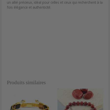
un allié précieux, idéal pour celles et ceux qui recherchent à la
fois élégance et authenticité.
Produits similaires
Plage
Ce
de
produit
prix :
a
24,90 €
plusieu
à
34,90 €