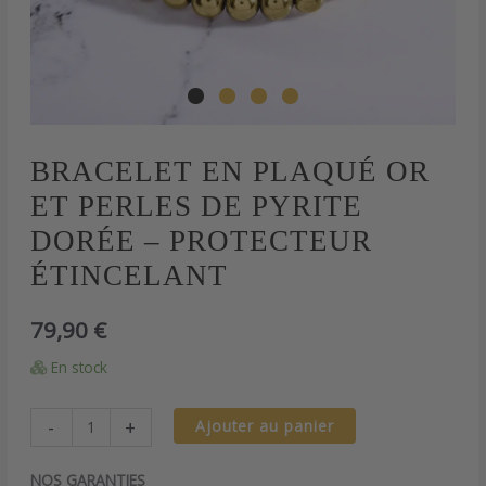
quantité
BRACELET EN PLAQUÉ OR
de
ET PERLES DE PYRITE
Bracelet
en
DORÉE – PROTECTEUR
plaqué
ÉTINCELANT
or
et
perles
79,90
€
de
pyrite
En stock
dorée
-
Protecteur
-
+
Ajouter au panier
étincelant
NOS GARANTIES