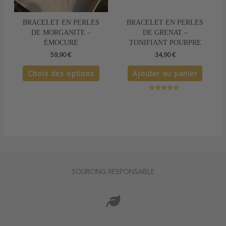
être
choisies
sur
BRACELET EN PERLES
BRACELET EN PERLES
la
DE MORGANITE –
DE GRENAT –
page
ÉMOCURE
TONIFIANT POURPRE
du
59,90
€
34,90
€
produit
Choix des options
Ajouter au panier
Note
5.00
sur 5
SOURCING RESPONSABLE