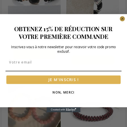
option
peuven
être
choisie
sur
BRACELET
BRACELET ÉTHNIQUE
OBTENEZ 15% DE RÉDUCTION SUR
la
SHAMBALLA EN ONYX
EN CUIR AVEC ONYX
VOTRE PREMIÈRE COMMANDE
page
– NOIR SPIRITUEL
NOIR POUR HOMME –
du
OEIL NOIR
29,90
€
Inscrivez-vous à notre newsletter pour recevoir votre code promo
produit
179,90
€
exclusif.
Ajouter au panier
Choix des options
Email
JE M'INSCRIS !
Ce
produit
NON, MERCI
a
plusieurs
variations.
Les
options
peuvent