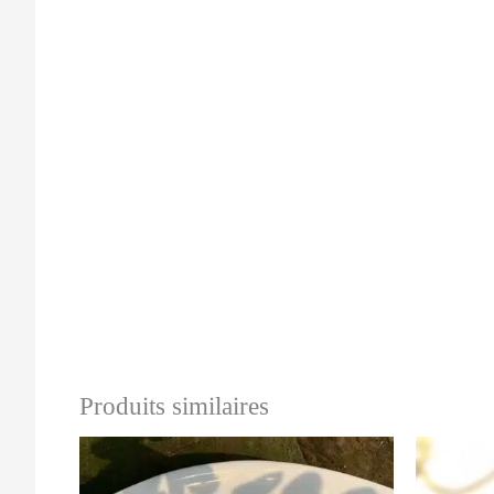
Produits similaires
Ce
produit