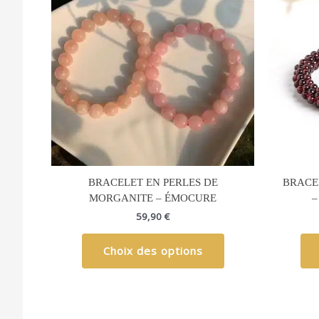
a
plusieurs
variations.
Les
options
peuvent
être
choisies
sur
la
page
du
BRACELET EN PERLES DE
BRACE
produit
MORGANITE – ÉMOCURE
–
59,90
€
Choix des options