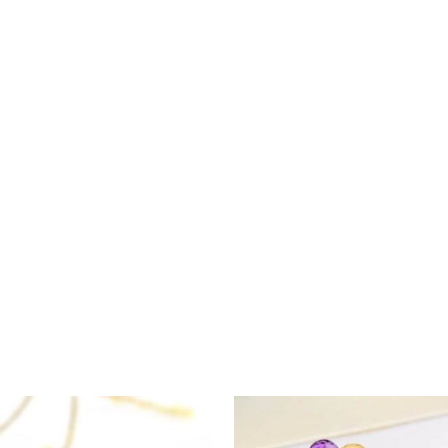
Pl
d
pr