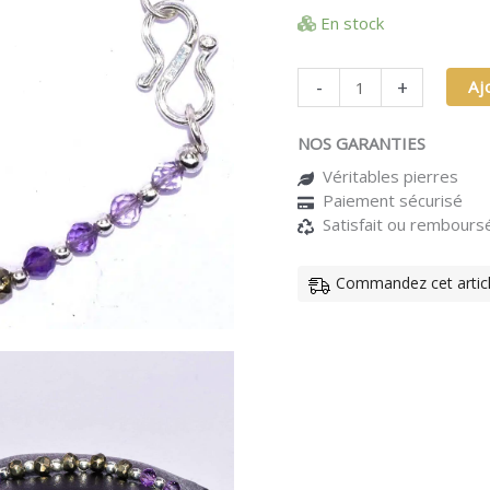
-
En stock
Harmonie
mystique
-
+
Aj
NOS GARANTIES
Véritables pierres
Paiement sécurisé
Satisfait ou rembours
Commandez cet article