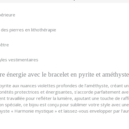
périeure
 des pierres en lithothérapie
-être
tyles vestimentaires
otre énergie avec le bracelet en pyrite et améthy
a pyrite aux nuances violettes profondes de l’améthyste, créant une
priétés protectrices et énergisantes, s’accorde parfaitement av
ent travaillée pour refléter la lumière, ajoutant une touche de ra
n spéciale, ce bijou est conçu pour sublimer votre style avec un
hyste « Harmonie mystique » et laissez-vous envelopper par l’aur