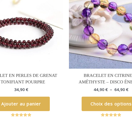
44
à
64
LET EN PERLES DE GRENAT
BRACELET EN CITRINE
 TONIFIANT POURPRE
AMÉTHYSTE – DISCO ÉN
34,90
€
44,90
€
–
64,90
€
Ajouter au panier
Choix des options
Note
Note
5.00
5.00
sur 5
sur 5