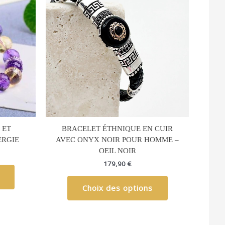
a
a
,90 €
plusieurs
plusieurs
,90 €
variations.
variations.
Les
Les
options
options
peuvent
peuvent
être
être
choisies
choisies
sur
sur
la
la
page
page
du
du
 ET
BRACELET ÉTHNIQUE EN CUIR
produit
produit
ERGIE
AVEC ONYX NOIR POUR HOMME –
OEIL NOIR
179,90
€
Choix des options