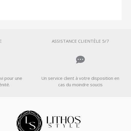
E
ASSISTANCE CLIENTÈLE 5/7
vi pour une
Un service client à votre disposition en
énité.
cas du moindre soucis