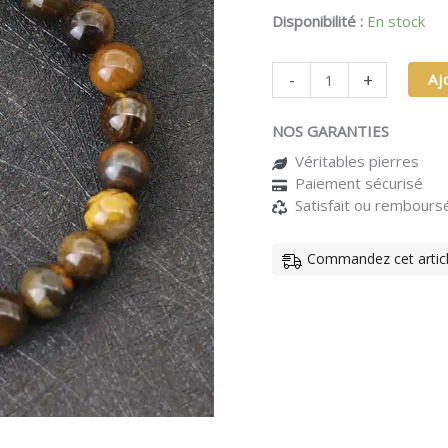
lave
Disponibilité :
En stock
et
oeil
de
-
+
Aj
tigre
-
NOS GARANTIES
Source
Tellurique
Véritables pierres
Paiement sécurisé
Satisfait ou rembours
Commandez cet article