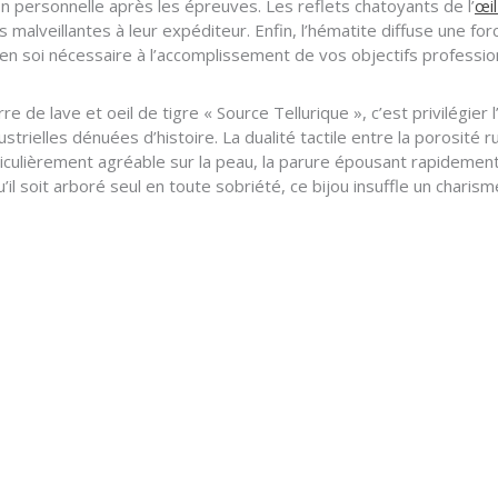
tion personnelle après les épreuves. Les reflets chatoyants de l’
œil
malveillantes à leur expéditeur. Enfin, l’hématite diffuse une forc
e en soi nécessaire à l’accomplissement de vos objectifs professi
 de lave et oeil de tigre « Source Tellurique », c’est privilégier 
strielles dénuées d’histoire. La dualité tactile entre la porosité r
iculièrement agréable sur la peau, la parure épousant rapidement 
l soit arboré seul en toute sobriété, ce bijou insuffle un chari