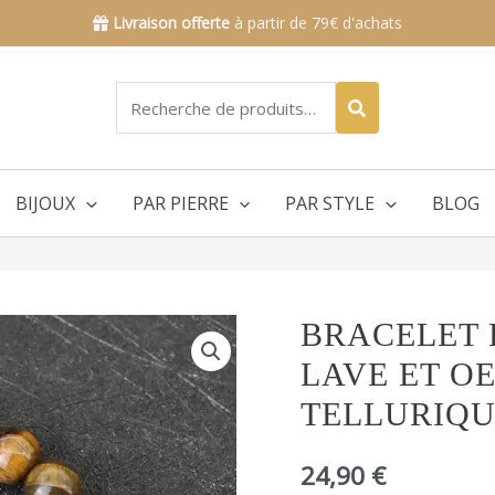
Livraison offerte
à partir de 79€ d'achats
Recherche
pour :
BIJOUX
PAR PIERRE
PAR STYLE
BLOG
quantité
BRACELET 
de
LAVE ET OE
Bracelet
homme
TELLURIQ
en
pierre
24,90
€
de