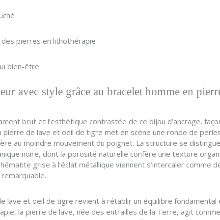
ouché
 des pierres en lithothérapie
au bien-être
ieur avec style grâce au bracelet homme en pierre 
ent brut et l’esthétique contrastée de ce bijou d’ancrage, façonné
 pierre de lave et oeil de tigre met en scène une ronde de perl
ière au moindre mouvement du poignet. La structure se distingu
anique noire, dont la porosité naturelle confère une texture organi
’hématite grise à l’éclat métallique viennent s’intercaler comme de
e remarquable.
 lave et oeil de tigre revient à rétablir un équilibre fondamenta
apie, la pierre de lave, née des entrailles de la Terre, agit comm