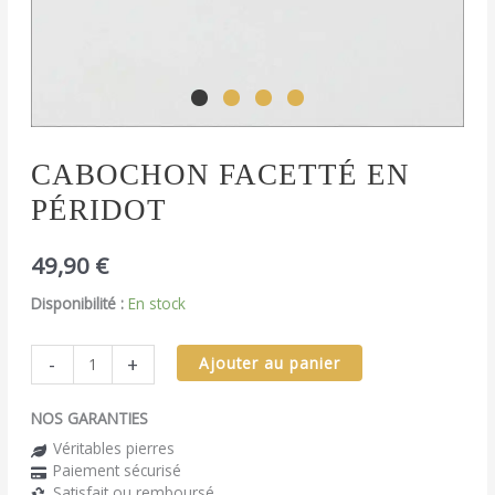
quantité
CABOCHON FACETTÉ EN
de
PÉRIDOT
Cabochon
facetté
en
49,90
€
Péridot
Disponibilité :
En stock
-
+
Ajouter au panier
NOS GARANTIES
Véritables pierres
Paiement sécurisé
Satisfait ou remboursé