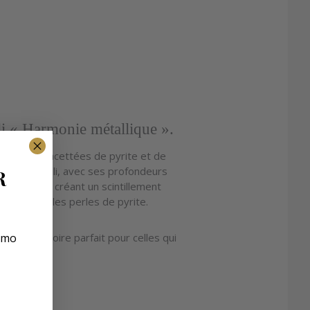
uli « Harmonie métallique ».
 des perles facettées de pyrite et de
 lapis-lazuli, avec ses profondeurs
R
la lumière, créant un scintillement
lique avec les perles de pyrite.
romo
est l’accessoire parfait pour celles qui