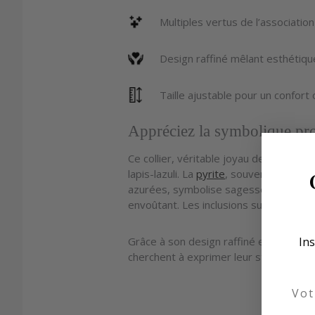
Multiples vertus de l’association
Design raffiné mêlant esthétiqu
Taille ajustable pour un confort 
Appréciez la symbolique prof
Ce collier, véritable joyau de raffineme
lapis-lazuli. La
pyrite
, souvent surnommé
azurées, symbolise sagesse et vérité. C
envoûtant. Les inclusions subtiles de 
Ins
Grâce à son design raffiné et à l’éclat d
cherchent à exprimer leur style avec 
Email