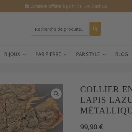
Livraison offerte
à partir de 79€ d'achats
Recherche
pour :
BIJOUX
PAR PIERRE
PAR STYLE
BLOG
quantité
COLLIER EN
de
LAPIS LAZ
Collier
en
MÉTALLIQ
perles
de
99,90
€
pyrite