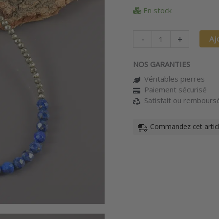
et
En stock
lapis
lazuli
-
-
+
Aj
Harmonie
métallique
NOS GARANTIES
Véritables pierres
Paiement sécurisé
Satisfait ou rembours
Commandez cet article