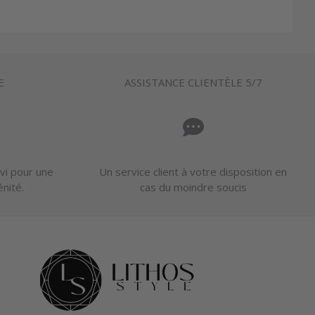
E
ASSISTANCE CLIENTÈLE 5/7
vi pour une
Un service client à votre disposition en
énité.
cas du moindre soucis