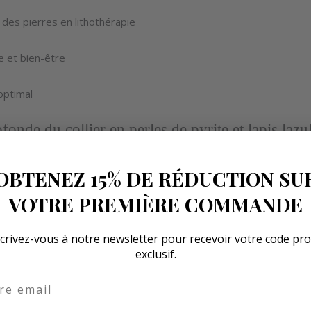
 des pierres en lithothérapie
e et bien-être
optimal
onde du collier en perles de pyrite et lapis laz
nt, marie la chaleur scintillante du plaqué or à l’éclat mystérieux
e « or des fous », incarne protection et abondance, tandis que le
OBTENEZ 15% DE RÉDUCTION SU
haque perle, taillée avec une précision exquise, capte et reflète 
VOTRE PREMIÈRE COMMANDE
pyrite dans le lapis-lazuli forment une harmonie profonde et symbo
crivez-vous à notre newsletter pour recevoir votre code p
es pierres naturelles, ce collier en perles de pyrite et lapis lazuli 
exclusif.
une touche de mystère et de charme intemporel.