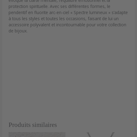
évoque la clarté mentale, l’équilibre émotionnel et la
protection spirituelle. Avec ses différentes formes, le
pendentif en fluorite arc-en-ciel « Spectre lumineux » s’adapte
à tous les styles et toutes les occasions, faisant de lui un
accessoire polyvalent et incontournable pour votre collection
de bijoux.
Produits similaires
Plage
Ce