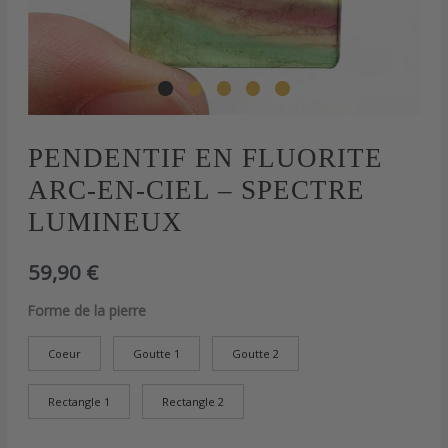
quantité
PENDENTIF EN FLUORITE
de
ARC-EN-CIEL – SPECTRE
Pendentif
en
LUMINEUX
fluorite
arc-
59,90
€
en-
ciel
Forme de la pierre
-
Spectre
lumineux
Coeur
Goutte 1
Goutte 2
Rectangle 1
Rectangle 2